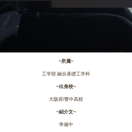
~所属~
工学部 融合基礎工学科
~出身校~
大阪府/豊中高校
~紹介文~
準備中