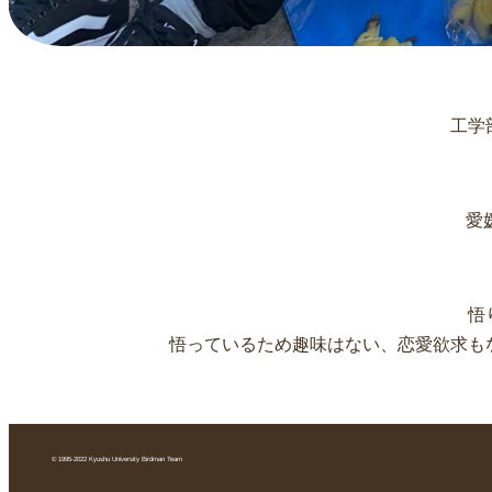
工学
愛
悟
悟っているため趣味はない、恋愛欲求も
© 1995-2022 Kyushu University Birdman Team