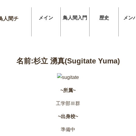
メイン
鳥人間入門
歴史
メン
鳥人間チ
名前:杉立 湧真(Sugitate Yuma)
~所属~
工学部Ⅲ群
~出身校~
準備中