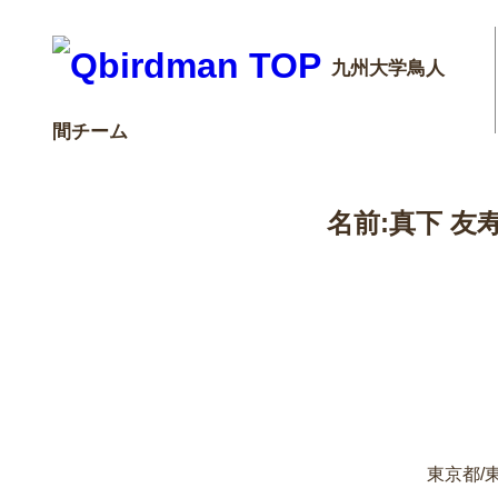
九州大学鳥人
間チーム
名前:真下 友寿(M
東京都/