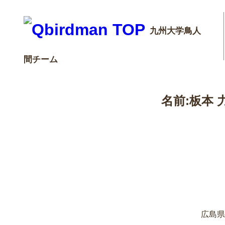
九州大学鳥人
間チーム
名前:板本 力哉(
広島県