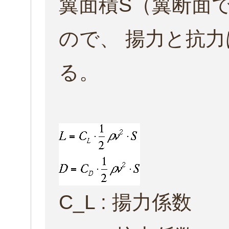
翼面積S（翼断面
ので、 揚力と抗
る。
C_L : 揚力係数