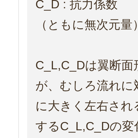
C_D : 抗力係数
（ともに無次元量
C_L,C_Dは翼
が、むしろ流れに
に大きく左右され
するC_L,C_D