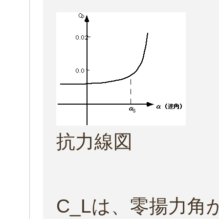
抗力線図
C_Lは、零揚力